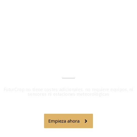
LA AGRICULTURA MÁS INTELIGENTE
Menos Tratamientos,
Más Precisión Con
FuturCrop
FuturCrop no tiene costes adicionales. no requiere equipos, ni
sensores ni estaciones meteorológicas
Empieza ahora