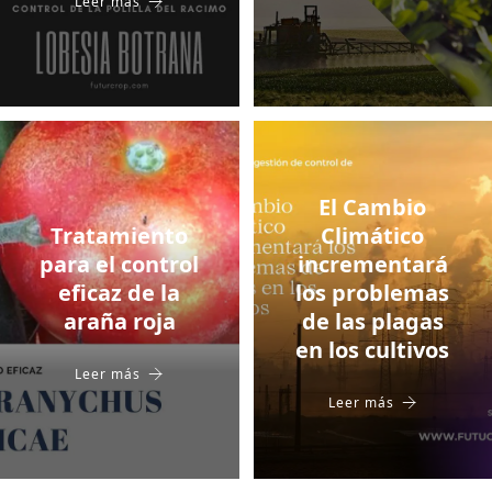
Leer más
El Cambio
Tratamiento
Climático
para el control
incrementará
eficaz de la
los problemas
araña roja
de las plagas
en los cultivos
Leer más
Leer más