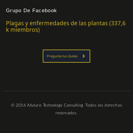
a
w
i
o
c
i
n
u
e
t
k
t
Grupo De Facebook
b
t
e
u
o
e
d
b
Plagas y enfermedades de las plantas (337,6
o
r
i
e
k
n
k miembros)
-
-
f
i
n
Pregunta tus dudas
© 2016
Afuturis Technology Consulting
. Todos los derechos
reservados.