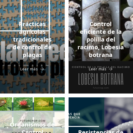
Prácticas
Control
agrícolas
eficiente de la
tradicionales
polilla del
de control de
racimo, Lobesia
plagas
botrana
Leer más
Leer más
Organismos de
Control
Resistencias de