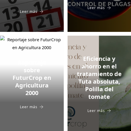
Leer más
Leer más
Eficiencia y
Reportaje
ahorro en el
sobre
tratamiento de
FuturCrop en
Tuta absoluta,
Agricultura
Polilla del
2000
tomate
Leer más
Leer más