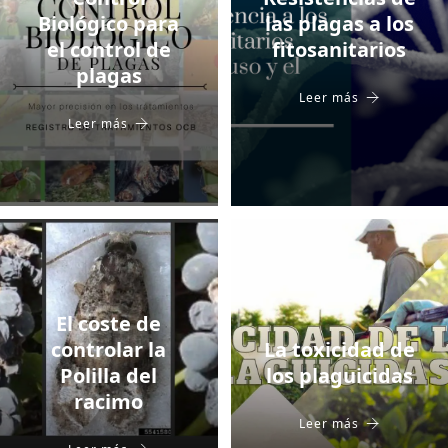
Biológico para
las plagas a los
el control de
fitosanitarios
plagas
Leer más
Leer más
El coste de
controlar la
La toxicidad de
Polilla del
los plaguicidas
racimo
Leer más