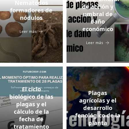
Nematodos
de acción y
formadores de
umbral de
nódulos
daño
económico
Leer más
Leer más
El ciclo
Plagas
biológico de las
agrícolas y el
plagas y el
desarrollo
cálculo de la
fenológico de la
fecha de
planta
tratamiento