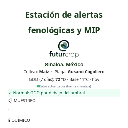
Estación de alertas
fenológicas y MIP
Sinaloa, México
Cultivo:
Maíz
· Plaga:
Gusano Cogollero
GDD (7 días):
72
°D · Base
11
°C
· hoy
Datos actualizados (fuente climática)
✓ Normal: GDD por debajo del umbral.
📋 MUESTREO
…
🧪 QUÍMICO
…