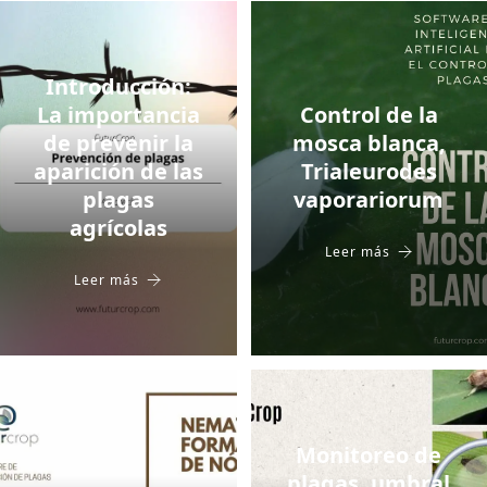
Introducción:
La importancia
Control de la
de prevenir la
mosca blanca,
aparición de las
Trialeurodes
plagas
vaporariorum
agrícolas
Leer más
Leer más
Monitoreo de
plagas, umbral