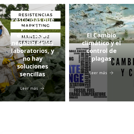
Pesticidas que
pierden
eficacia, el
El Cambio
negocio de los
climático y el
laboratorios, y
control de
no hay
plagas
soluciones
sencillas
Leer más
Leer más