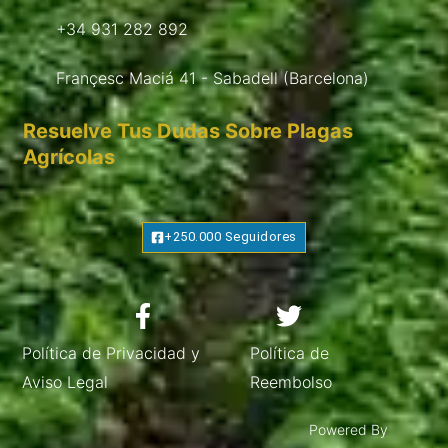
+34 931 282 892
Françesc Maciá 41 - Sabadell (Barcelona)
Resuelve Tus Dudas Sobre Plagas
Agrícolas
+250.000 Seguidores
Política de Privacidad y
Política de
Aviso Legal
Reembolso
Powered By