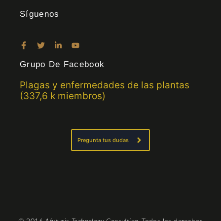
Síguenos
F
T
L
Y
a
w
i
o
c
i
n
u
Grupo De Facebook
e
t
k
t
b
t
e
u
Plagas y enfermedades de las plantas
o
e
d
b
o
r
i
e
(337,6 k miembros)
k
n
-
-
f
i
n
Pregunta tus dudas