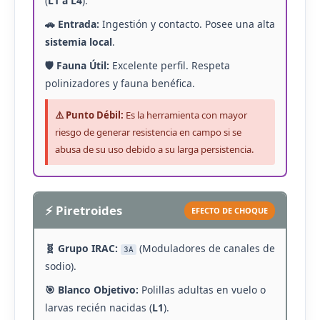
(
L1 a L4
).
🚗 Entrada:
Ingestión y contacto. Posee una alta
sistemia local
.
🛡️ Fauna Útil:
Excelente perfil. Respeta
polinizadores y fauna benéfica.
⚠️ Punto Débil:
Es la herramienta con mayor
riesgo de generar resistencia en campo si se
abusa de su uso debido a su larga persistencia.
⚡ Piretroides
EFECTO DE CHOQUE
🧬 Grupo IRAC:
(Moduladores de canales de
3A
sodio).
🎯 Blanco Objetivo:
Polillas adultas en vuelo o
larvas recién nacidas (
L1
).