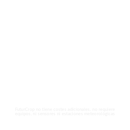
LA AGRICULTURA MÁS INTELIGENTE
Menos Tratamientos,
Más Precisión Con
FuturCrop
FuturCrop no tiene costes adicionales. no requiere
equipos, ni sensores ni estaciones meteorológicas