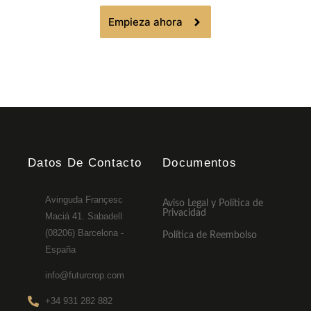
Empieza ahora
Datos De Contacto
Documentos
Avinguda Françesc
Aviso Legal y Política de
Privacidad
Maciá 41. Sabadell
(08206) Barcelona -
Política de Reembolso
España
info@futurcrop.com
+34 931 282 882