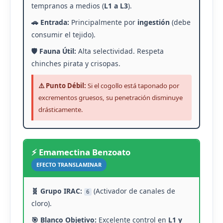
tempranos a medios (
L1 a L3
).
🚗 Entrada:
Principalmente por
ingestión
(debe
consumir el tejido).
🛡️ Fauna Útil:
Alta selectividad. Respeta
chinches pirata y crisopas.
⚠️ Punto Débil:
Si el cogollo está taponado por
excrementos gruesos, su penetración disminuye
drásticamente.
⚡ Emamectina Benzoato
EFECTO TRANSLAMINAR
🧬 Grupo IRAC:
(Activador de canales de
6
cloro).
🎯 Blanco Objetivo:
Excelente control en
L1 y