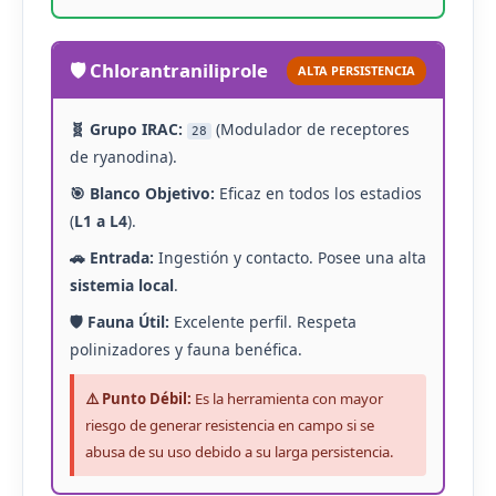
🛡️ Chlorantraniliprole
ALTA PERSISTENCIA
🧬 Grupo IRAC:
(Modulador de receptores
28
de ryanodina).
🎯 Blanco Objetivo:
Eficaz en todos los estadios
(
L1 a L4
).
🚗 Entrada:
Ingestión y contacto. Posee una alta
sistemia local
.
🛡️ Fauna Útil:
Excelente perfil. Respeta
polinizadores y fauna benéfica.
⚠️ Punto Débil:
Es la herramienta con mayor
riesgo de generar resistencia en campo si se
abusa de su uso debido a su larga persistencia.