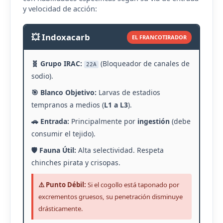
y velocidad de acción:
💥 Indoxacarb
EL FRANCOTIRADOR
🧬 Grupo IRAC:
(Bloqueador de canales de
22A
sodio).
🎯 Blanco Objetivo:
Larvas de estadios
tempranos a medios (
L1 a L3
).
🚗 Entrada:
Principalmente por
ingestión
(debe
consumir el tejido).
🛡️ Fauna Útil:
Alta selectividad. Respeta
chinches pirata y crisopas.
⚠️ Punto Débil:
Si el cogollo está taponado por
excrementos gruesos, su penetración disminuye
drásticamente.