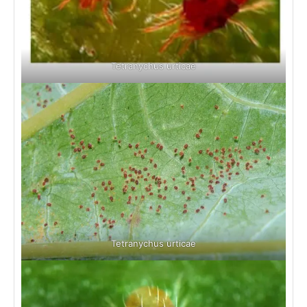
Tetranychus urticae
Tetranychus urticae