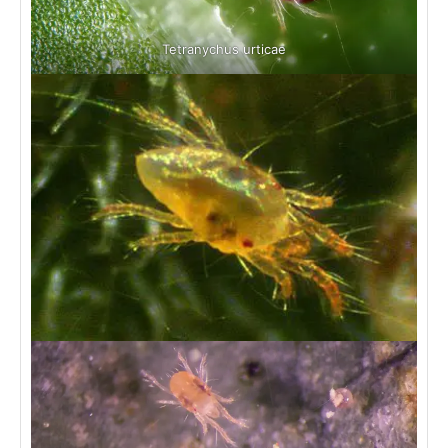
Tetranychus urticae