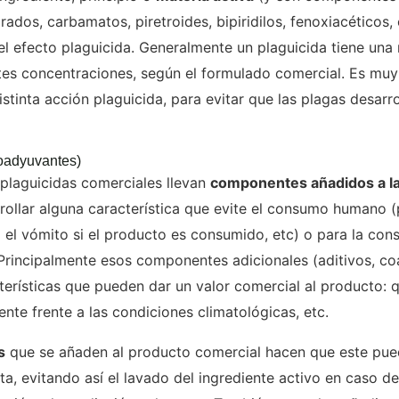
dos, carbamatos, piretroides, bipiridilos, fenoxiacéticos, c
el efecto plaguicida. Generalmente un plaguicida tiene una
es concentraciones, según el formulado comercial. Es muy h
istinta acción plaguicida, para evitar que las plagas desarr
oadyuvantes)
plaguicidas comerciales llevan
componentes añadidos a l
rrollar alguna característica que evite el consumo humano 
 o el vómito si el producto es consumido, etc) o para la co
 Principalmente esos componentes adicionales (aditivos, c
acterísticas que pueden dar un valor comercial al producto
ente frente a las condiciones climatológicas, etc.
s
que se añaden al producto comercial hacen que este pue
anta, evitando así el lavado del ingrediente activo en caso d