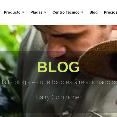
Producto
Plagas
Centro Técnico
Blog
Precio
▼
▼
▼
BLOG
e la Ecología es que todo está relacionado c
Barry Commoner