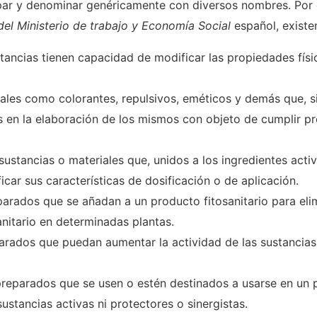
upar y denominar genéricamente con diversos nombres. Por
del Ministerio de trabajo y Economía Social
español, existe
ancias tienen capacidad de modificar las propiedades físic
tales como colorantes, repulsivos, eméti­cos y demás que, si
as en la elaboración de los mismos con objeto de cumplir pr
sustancias o materiales que, unidos a los ingre­dien­tes acti
car sus caracterís­ticas de dosificación o de aplicación.
arados que se añadan a un producto fitosanitario para elim
anitario en determinadas plantas.
parados que puedan aumentar la actividad de las sustancia
reparados que se usen o estén destinados a usarse en un p
stancias activas ni protectores o sinergistas.