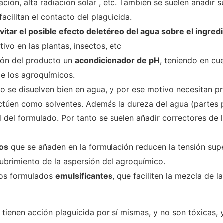
ción, alta radiación solar , etc. También se suelen añadir s
facilitan el contacto del plaguicida.
vitar el posible efecto deletéreo del agua sobre el ingred
ivo en las plantas, insectos, etc
ión del producto un
acondicionador de pH
, teniendo en cu
de los agroquímicos.
no se disuelven bien en agua, y por ese motivo necesitan
actúen como solventes. Además la dureza del agua (partes p
 del formulado. Por tanto se suelen añadir correctores de l
os
que se añaden en la formulación reducen la tensión superf
ubrimiento de la aspersión del agroquímico.
 los formulados
emulsificantes
, que faciliten la mezcla de l
tienen acción plaguicida por sí mismas, y no son tóxicas, 