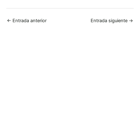
←
Entrada anterior
Entrada siguiente
→
LA AGRICULTURA MÁS INTELIGENTE
Menos Tratamientos,
Más Precisión Con