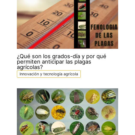
o
e
A
d
o
r
p
I
k
p
n
¿Qué son los grados-día y por qué
permiten anticipar las plagas
agrícolas?
Innovación y tecnología agrícola