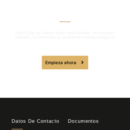
FuturCrop
FuturCrop no tiene costes adicionales. no requiere
equipos, ni sensores ni estaciones meteorológicas
Empieza ahora
Datos De Contacto
Documentos