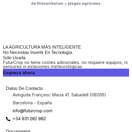
de fitosanitarios
y
plagas agrícolas
.
LA AGRICULTURA MÁS INTELIGENTE
No Necesitas Invertir En Tecnología.
Sólo Usarla
FuturCrop no tiene costes adicionales. no requiere equipos, ni
sensores ni estaciones meteorológicas
Empieza ahora
Datos De Contacto
Avinguda Françesc Maciá 41. Sabadell (08206)
Barcelona - España
info@futurcrop.com
+34 931 282 882
Documentos