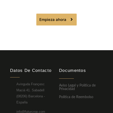
Empieza ahora
Datos De Contacto
Documentos
Avinguda Françesc
Aviso Legal y Política de
Privacidad
Maciá 41. Sabadell
(08206) Barcelona -
Política de Reembolso
España
info@futurcrop.com