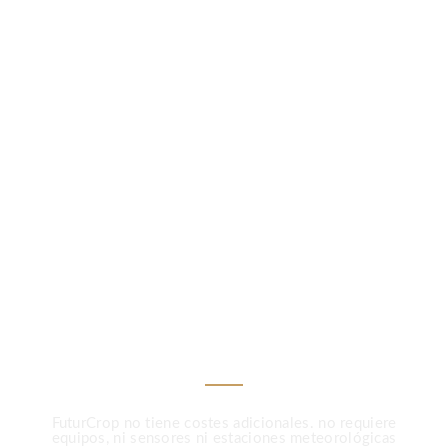
LA AGRICULTURA MÁS INTELIGENTE
Menos Tratamientos,
Más Precisión Con
FuturCrop
FuturCrop no tiene costes adicionales. no requiere
equipos, ni sensores ni estaciones meteorológicas