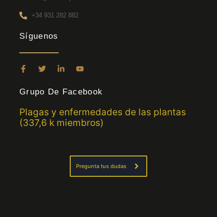
+34 931 282 882
Síguenos
F
T
L
Y
a
w
i
o
c
i
n
u
e
t
k
t
Grupo De Facebook
b
t
e
u
o
e
d
b
Plagas y enfermedades de las plantas
o
r
i
e
k
n
(337,6 k miembros)
-
-
f
i
n
Pregunta tus dudas