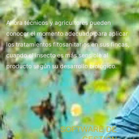
Ahora técnicos y agricultores pueden
conocer el momento adecuado para aplicar
los tratamientos fitosanitarios en sus fincas,
cuando
el insecto es más sensible al
producto según su desarrollo biológico.
SOFTWARE DE