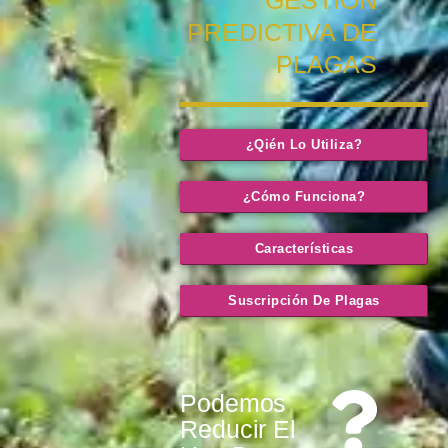
GESTIÓN
PREDICTIVA DE
PLAGAS
¿Qién Lo Utiliza?
¿Cómo Funciona?
Características
Suscripción De Plagas
Podemos
Reducir El