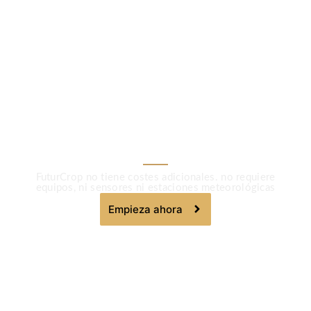
LA AGRICULTURA MÁS INTELIGENTE
No Necesitas Invertir
En Tecnología.
Sólo Usarla
FuturCrop no tiene costes adicionales. no requiere
equipos, ni sensores ni estaciones meteorológicas
Empieza ahora