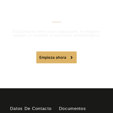
FuturCrop
FuturCrop no tiene costes adicionales. no requiere
equipos, ni sensores ni estaciones meteorológicas
Empieza ahora
Datos De Contacto
Documentos