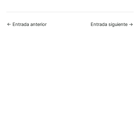
←
Entrada anterior
Entrada siguiente
→
LA AGRICULTURA MÁS INTELIGENTE
Menos Tratamientos,
Más Precisión Con