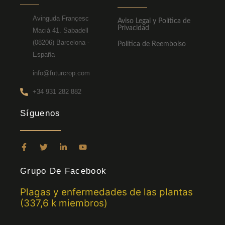
Avinguda Françesc
Aviso Legal y Política de
Privacidad
Maciá 41. Sabadell
(08206) Barcelona -
Política de Reembolso
España
info@futurcrop.com
+34 931 282 882
Síguenos
F
T
L
Y
a
w
i
o
c
i
n
u
e
t
k
t
Grupo De Facebook
b
t
e
u
o
e
d
b
Plagas y enfermedades de las plantas
o
r
i
e
k
n
(337,6 k miembros)
-
-
f
i