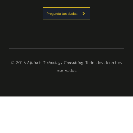
n
Pregunta tus dudas
© 2016
Afuturis Technology Consulting
. Todos los derechos
reservados.