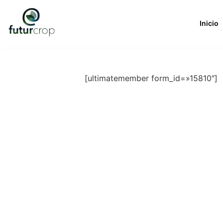
Ir
al
Inicio
contenido
[ultimatemember form_id=»15810″]