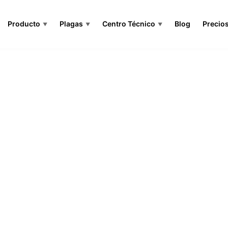
Producto
Plagas
Centro Técnico
Blog
Precio
▼
▼
▼
LA AGRICULTURA MÁS INTELIGENTE
Menos Tratamientos