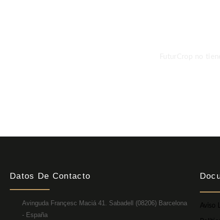
Más 
FuturCrop no tien
Datos De Contacto
Doc
Avinguda Françesc Maciá 41. Sabadell (08206) Barcelona
Aviso L
- España