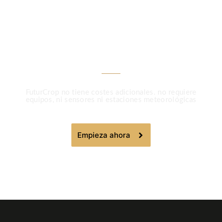
más precisión con
FuturCrop
FuturCrop no tiene costes adicionales. no requiere
equipos, ni sensores ni estaciones meteorológicas
Empieza ahora