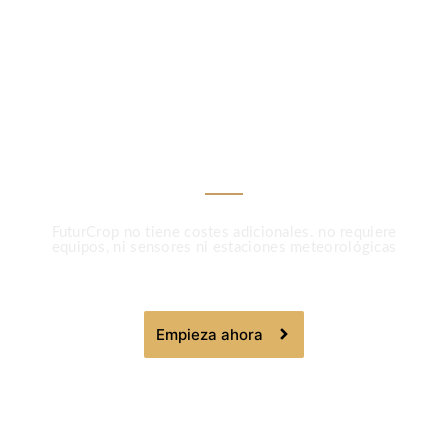
Menos tratamientos,
más precisión con
FuturCrop
FuturCrop no tiene costes adicionales. no requiere
equipos, ni sensores ni estaciones meteorológicas
Empieza ahora